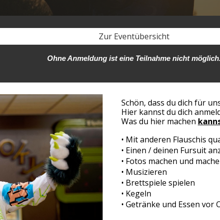
Zur Eventübersicht
Ohne Anmeldung ist eine Teilnahme nicht möglich
Schön, dass du dich für u
Hier kannst du dich anme
Was du hier machen
kann
•
Mit anderen Flauschis qu
• Einen /
d
eine
n
Fursuit an
• Fotos machen und mache
•
Musizieren
• Brettspiele spielen
• Kege
ln
• Getränke
und Essen
vor 