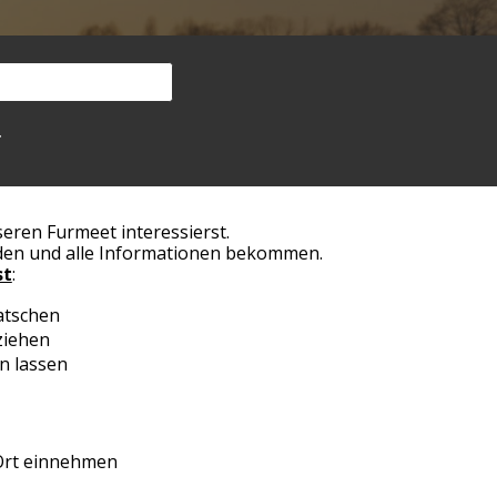
.
nseren
Furmeet
interessierst.
lden und alle Informationen bekommen.
st
:
atschen
ziehen
n lassen
Ort einnehmen