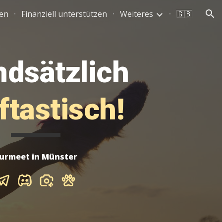
ken
Finanziell unterstützen
Weiteres
🇬🇧
ion
dsätzlich
ftastisch!
urmeet in Münster